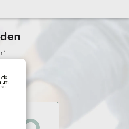
nden
n*