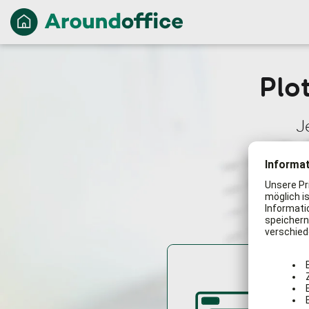
Plo
J