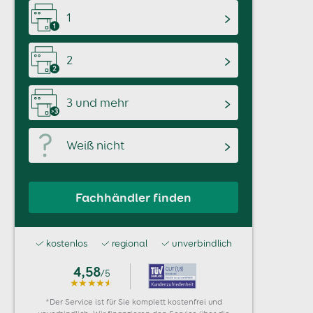
1
2
3 und mehr
Weiß nicht
Fachhändler finden
kostenlos
regional
unverbindlich
4,58
/5
*Der Service ist für Sie komplett kostenfrei und