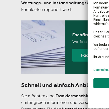
Wartungs- und Instandhaltungskosten.
So 
Fachleuten repariert wird.
Fachfirmen für Fr
Wir finden die pas
Fachfirmen f
Schnell und einfach Anbieter fi
Sie möchten eine
Frankiermaschine leasen
,
umfangreich informieren und verschiedene A
Dann nutzen Sie den
kostenlosen Service v