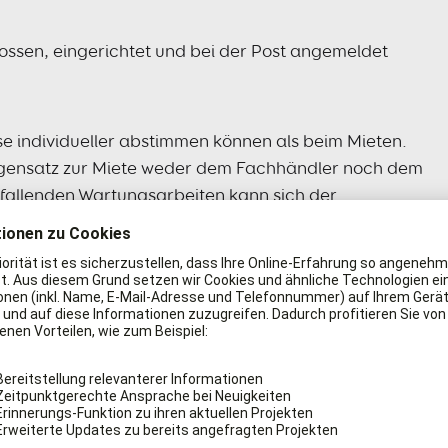
ssen, eingerichtet und bei der Post angemeldet
ise individueller abstimmen können als beim Mieten.
Gegensatz zur Miete weder dem Fachhändler noch dem
nfallenden Wartungsarbeiten kann sich der
kiermaschine ordnungsgemäß repariert beziehungsweise
tionierendem Zustand zurück an ihn geht.
mieten?
aschinen mehr Nach- als Vorteile, weshalb das Konzept
 Fällen umgesetzt wird. Das
Mieten
ist die allgemein
ne für einen bestimmten Zeitraum auszuleihen. Die
tgelegt. Auch übernimmt dieser die anfallenden