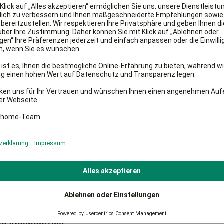
kann er sicher sein, dass die Maschine nur von
ankiermaschinen in Ihrer Region.
senden Fachfirmen für Sie.
inden
nden
mieten
oder
kaufen
? Sie wollen sich gerne
ngebote vergleichen, bevor Sie sich entscheiden?
on Aroundoffice
.