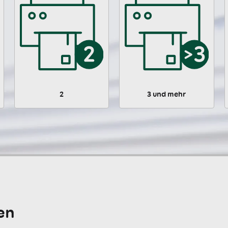
2
3 und mehr
en