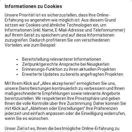
hinzufügen wie Spender mit direktem Wasseranschluss.
Auch das automatische Hinzufügen von Aromastoffen, die
aus einem einfachen Glas Wasser eine Limonade machen,
ist mit beiden Systemen möglich. Beide Gerätearten
können auch kaltes und warmes Wasser bieten. Möchten
Sie jedoch Mineral- oder Heilwasser, müssen Sie auf ein
Tanksystem zurückgreifen. Außerdem sollten Sie
entscheiden, ob Sie auch einen Becherspender benötigen,
oder ob Sie lieber Trinkgläser anbieten.
​ Tipps und Tricks beim Wasserspenderkauf
Tipp 1:
Für kleine Büros kann auch ein Kombigerät reichen:
Ein Wasserspender im Kühlschrank integriert oder
eine Getränkeinsel, die neben Wasser auch Kaffee
und Tee anbietet.