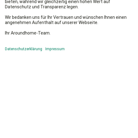
Tipp 2:
Wenn Ihnen neben gutem Wasser auch die CO
-
2
Bilanz wichtig ist, verzichten Sie auf Wasserspender
mit Gallonen-Tanks und nutzen statt Becherspender
Gläser.
Tipp 3:
Manchmal ist ein Glas Wasser nicht genug. Achten Sie
deshalb darauf, dass der Wasserspender auch das
Befüllen von Wasserflaschen zulässt.