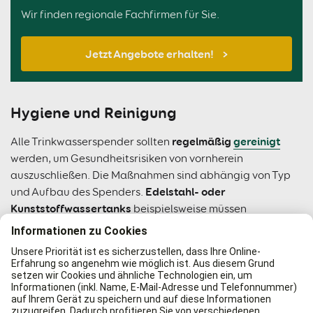
Wir finden regionale Fachfirmen für Sie.
Jetzt Angebote erhalten!
Hygiene und Reinigung
regelmäßig
gereinigt
Alle Trinkwasserspender sollten
werden, um Gesundheitsrisiken von vornherein
auszuschließen. Die Maßnahmen sind abhängig von Typ
Edelstahl- oder
und Aufbau des Spenders.
Kunststoffwassertanks
beispielsweise müssen
regelmäßig desinfiziert
werden. Bei Wassertanks mit
sogenannten Water-Trails sind die einzelnen Innenteile
Zapfhähne
komplett auszuwechseln. Zusätzlich sollten Sie
und Bedienelemente täglich desinfizieren
, um die
Verbreitung von Keimen zu unterbinden.