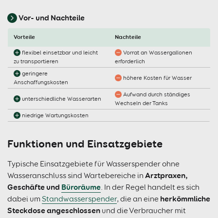
Vor- und Nachteile
Vorteile
Nachteile
flexibel einsetzbar und leicht
Vorrat an Wassergallonen
zu transportieren
erforderlich
geringere
höhere Kosten für Wasser
Anschaffungskosten
Aufwand durch ständiges
unterschiedliche Wasserarten
Wechseln der Tanks
niedrige Wartungskosten
Funktionen und Einsatzgebiete
Typische Einsatzgebiete für Wasserspender ohne
Arztpraxen,
Wasseranschluss sind Wartebereiche in
Geschäfte und
Büroräume
. In der Regel handelt es sich
herkömmliche
dabei um
Standwasserspender
, die an eine
Steckdose
angeschlossen
und die Verbraucher mit