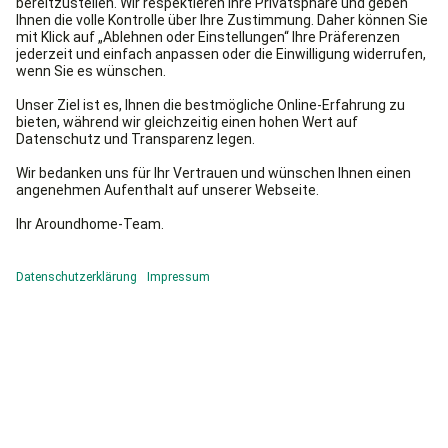
Arbeiten können Sie selbst vornehmen.
Reinigungsmethoden & Reiniger
Spezielle Sprays zur Desinfektion des Zapfhahns sind
bereits ab ca. 9 Euro für 1 Liter erhältlich (z. B. Bevi
Desinfect, 8,95 Euro). Die Reinigung des Innenlebens
des Wasserspenders ist auch mit speziellen
Reinigungstabs oder Heißdampf möglich. Die
verwendeten Reiniger sollten lebensmittelecht,
geruchs-, geschmacks- und seifenfrei sein.
Der richtige Aufstellungsort
Bei
Inbetriebnahme
des