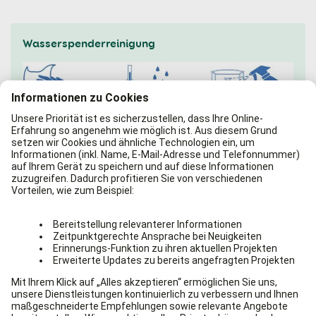
Wasserspenderreinigung
Die Tropfschale und Zapfhähne des Wasserspenders lassen sich
problemlos selbst reinigen
Reinigen Sie Ihren Wasserspender wenn möglich täglich,
mindestens einmal wöchentlich
jedoch
. Verwenden Sie zur
Außenreinigung des Wasserspenders weiche, kratzfreie
Tücher. Scharfe Reiniger sind nicht notwendig. Leeren und
spülen Sie die Tropfschale unterhalb der Zapfhähne des
Geräts regelmäßig heiß aus. Die Tropfschalen sind in der
Regel spülmaschinenfest. Die Zapfhähne und Armaturen
sollten am besten täglich desinfiziert werden. Diese