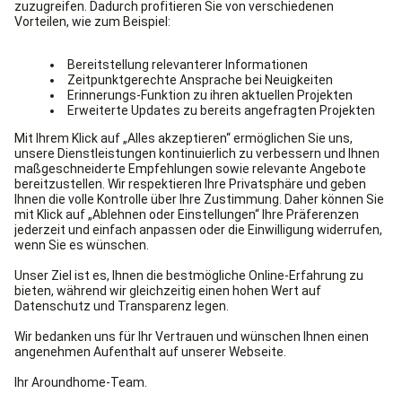
Entsprechend ist es entscheidend, den zu verpflichtenden
Kriterien
Grafikdesigner nach folgenden
auszuwählen:
Zeichnerisches Talent (Referenzen, Beispiel-
Grafiken
),
Kreativität,
Kontakte in diverse Branchen,
Reputation (für teure Kampagnen empfiehlt es sich,
einen renommierten Grafidesigner zu beauftragen),
Preis für die Dienstleistung.
Angebote von Grafikdesignern
Layouter
Sie suchen einen Grafikdesigner bzw.
? Dann
Online-Anfragebogen
füllen Sie unseren
aus. Wir rufen Sie
an und klären noch offene Fragen. Anschließend erhalten
Angebote von Grafikdesignern
Sie bis zu drei
in Ihrer
kostenlos und unverbindlich
Region. Dieser Service ist
für