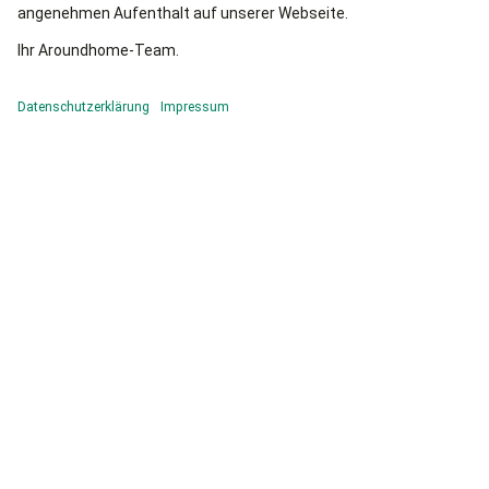
Bildquellen:
© be Around GmbH
© bejaminnolte - Fotolia
©
benjaminnolte - Fotolia
© TÜV Saarland Holding GmbH
Starten Sie heute mit Ihrer neuen
Lohnabrechnung
Schnell, einfach und kostenlos!
Jetzt Lohnabrechnung planen
Unternehmen
Rechtliches