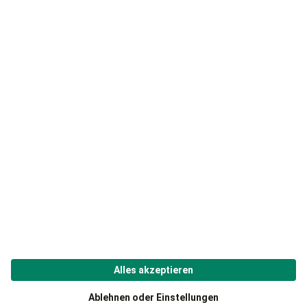
Übersicht
Cookies
Über uns
AGB und Widerruf
Unser Service
Datenschutz
Karriere
Impressum
Presse
Unsere Rankingparameter
Affiliate-Programm
Für Kunden
Für Fachfirmen
Produkte
Jetzt registrieren
Kontakt
Login