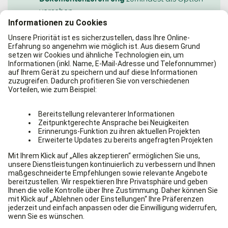
vorsehen
Papierfächer
so auslegen, dass sie für den
größten Kopierauftrag
ausreichen
Spezialpapierfächer
für Umschläge oder
Folien einplanen
Arbeitsspeicher
so wählen, dass auch
doppelseitiges Kopieren
schnelles
möglich ist
Erweiterungsoptionen für Finisher
prüfen, die
lochen, falten, heften oder binden können
Ausstattung mit Sicherheitsoptionen wie
Passwort oder Kostenstellenzähler
prüfen
Schritt 4: Wartung sicherstellen
regelmäßige Wartung
Kein Kopierer kommt ohne
aus. Zum