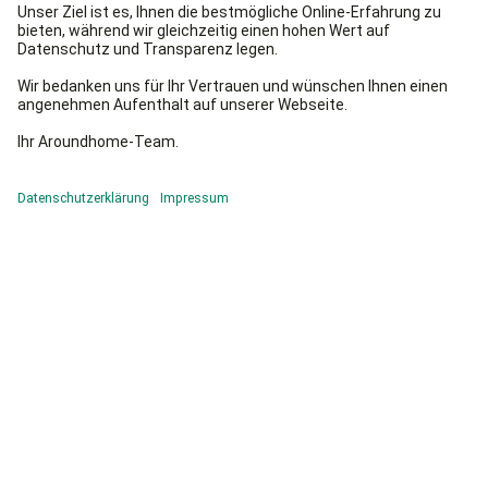
einen müssen die Verbrauchsmaterialien wie Papier, Tinte
oder Toner regelmäßig aufgefüllt werden. Zum anderen
sollten Servicetechniker die ordnungsgemäße Funktion in
festgelegten Intervallen sicherstellen.
Checkliste Wartung:
Bedarf
an Verbrauchsmaterialien (Papier,
Toner, Tinte, Bildtrommeleinheit) kalkulieren
Austausch von Verbrauchsmaterial
organisieren
Wartungsvertrag
gemäß erwarteter Nutzung
abschließen oder im Haus regeln
Service bei
Angemessen schnellen
Kopiererpannen
sicherstellen